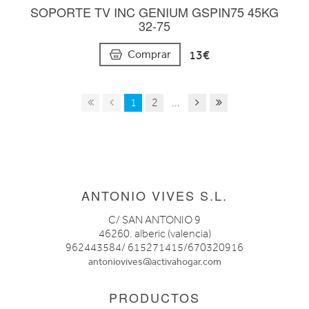
SOPORTE TV INC GENIUM GSPIN75 45KG
32-75
13€
Comprar
1
2
...
ANTONIO VIVES S.L.
C/ SAN ANTONIO 9
46260. alberic (valencia)
962443584/ 615271415/670320916
antoniovives@activahogar.com
PRODUCTOS