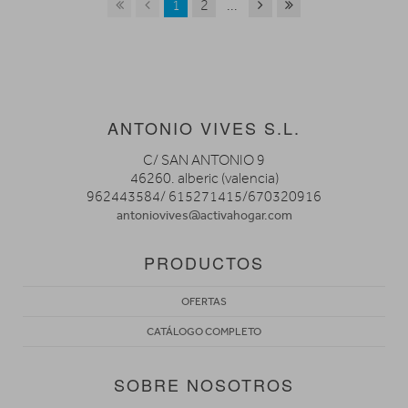
1
2
...
ANTONIO VIVES S.L.
C/ SAN ANTONIO 9
46260. alberic (valencia)
962443584/ 615271415/670320916
antoniovives@activahogar.com
PRODUCTOS
OFERTAS
CATÁLOGO COMPLETO
SOBRE NOSOTROS