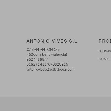
ANTONIO VIVES S.L.
PRO
C/ SAN ANTONIO 9
OFERTA
46260. alberic (valencia)
962443584/
CATÁLO
615271415/670320916
antoniovives@activahogar.com