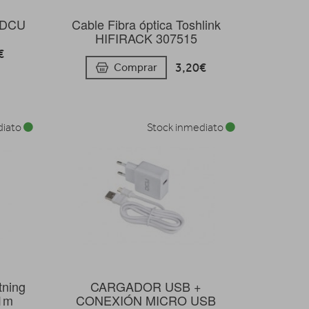
6 DCU
Cable Fibra óptica Toshlink
HIFIRACK 307515
€
3,20€
Comprar
diato
Stock inmediato
tning
CARGADOR USB +
 1m
CONEXIÓN MICRO USB