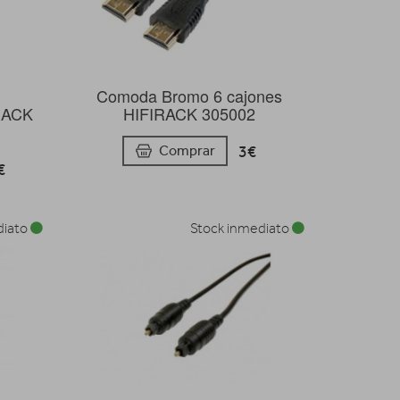
V
Comoda Bromo 6 cajones
RACK
HIFIRACK 305002
3€
Comprar
€
diato
Stock inmediato