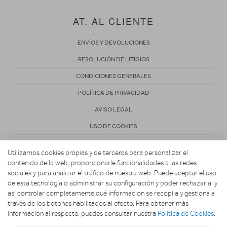
AT. AL CLIENTE
ENVÍOS Y DEVOLUCIONES
RESOLUCIÓN DE LITIGIOS
CONDICIONES GENERALES
POLÍTICA DE PRIVACIDAD
AVISO LEGAL
USO DE COOKIES
Utilizamos cookies propias y de terceros para personalizar el
contenido de la web, proporcionarle funcionalidades a las redes
sociales y para analizar el tráfico de nuestra web. Puede aceptar el uso
de esta tecnología o administrar su configuración y poder rechazarla, y
Copyright 2026. ANTONIO VIVES S.L.
así controlar completamente qué información se recopila y gestiona a
través de los botones habilitados al efecto. Para obtener más
información al respecto, puedes consultar nuestra
Política de Cookies
.