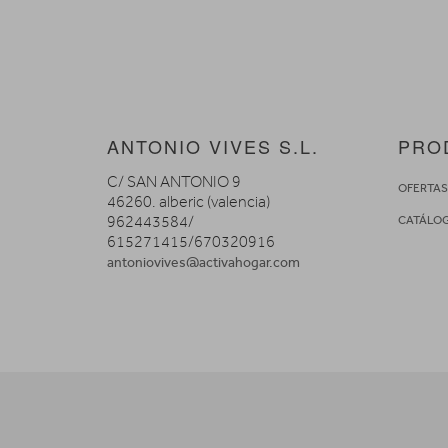
ANTONIO VIVES S.L.
PRO
C/ SAN ANTONIO 9
OFERTA
46260. alberic (valencia)
962443584/
CATÁLO
615271415/670320916
antoniovives@activahogar.com