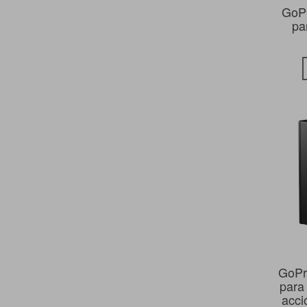
GoP
pa
GoPr
para
acci