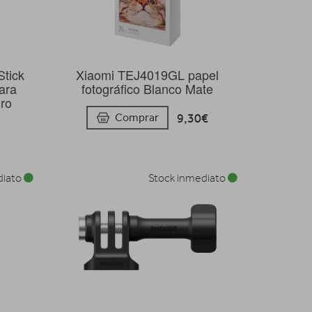
Stick
Xiaomi TEJ4019GL papel
ara
fotográfico Blanco Mate
ro
9,30€
Comprar
diato
Stock inmediato