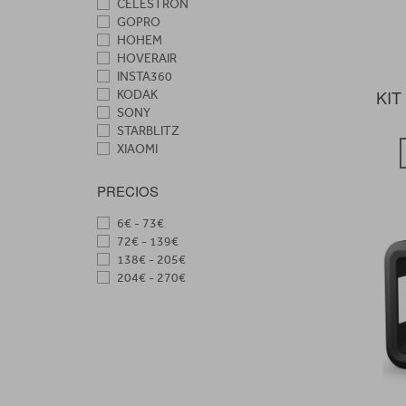
CELESTRON
GOPRO
HOHEM
HOVERAIR
INSTA360
KI
KODAK
SONY
STARBLITZ
XIAOMI
PRECIOS
6€ - 73€
72€ - 139€
138€ - 205€
204€ - 270€