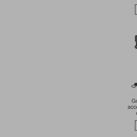
G
acc