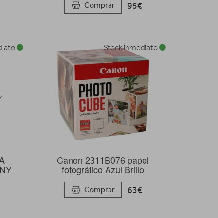
95€
Comprar
diato
Stock inmediato
A
Canon 2311B076 papel
ONY
fotográfico Azul Brillo
63€
Comprar