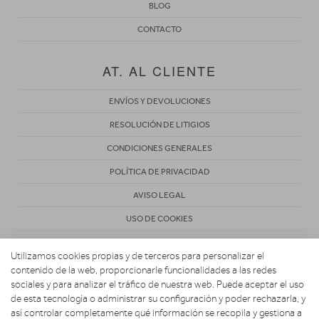
BLOG
CONTACTO
AT. AL CLIENTE
ENVÍOS Y DEVOLUCIONES
RESOLUCIÓN DE LITIGIOS
CONDICIONES GENERALES
POLÍTICA DE PRIVACIDAD
AVISO LEGAL
USO DE COOKIES
Utilizamos cookies propias y de terceros para personalizar el
contenido de la web, proporcionarle funcionalidades a las redes
sociales y para analizar el tráfico de nuestra web. Puede aceptar el uso
de esta tecnología o administrar su configuración y poder rechazarla, y
Copyright 2026. ANTONIO VIVES S.L.
así controlar completamente qué información se recopila y gestiona a