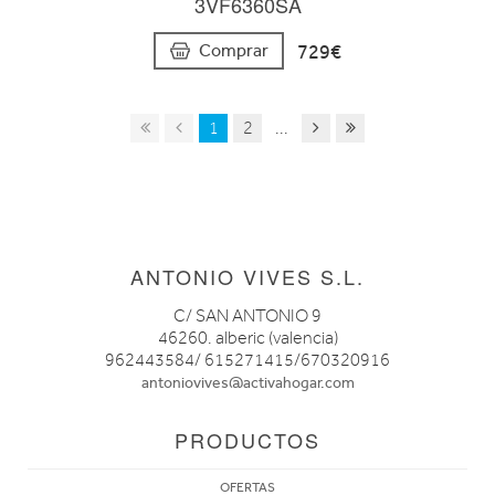
3VF6360SA
729€
Comprar
1
2
...
ANTONIO VIVES S.L.
C/ SAN ANTONIO 9
46260. alberic (valencia)
962443584/ 615271415/670320916
antoniovives@activahogar.com
PRODUCTOS
OFERTAS